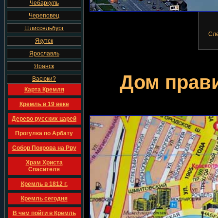
Чебаркуль
Череповец
Шлиссельбург
Сле
Якутск
Ярославль
Яранск
Дом прави
Васюки?
Карта Кремля
Кремль в 19 веке
Дерево русских царей
Прогулка по Арбату
Собор Покрова на Рву
Храм Христа
Спасителя
Кремль в 1812 г.
Кремль сегодня
В чем пойти в Кремль