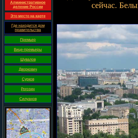
Алминистративное
сейчас. Белы
деление России
Это место на карте
Где находится дом
правительства
Премьер
Вице-премьеры
Шувалов
Дворкович
Сурков
Рогозин
Силуанов