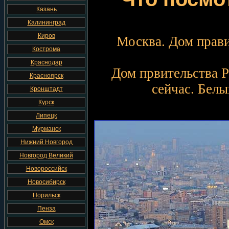
Казань
Калининград
Киров
Москва. Дом прави
Кострома
Краснодар
Дом првительства Р
Красноярск
сейчас. Белы
Кронштадт
Курск
Липецк
Мурманск
Нижний Новгород
Новгород Великий
Новороссийск
Новосибирск
Норильск
Пенза
Омск