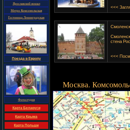
Ярославский вокзал
<<< Загл
Метро Комсомольская
Гостиница Ленинградская
Смоленск
Смоленск
стена Рос
<<< Посм
Поезда в Европу
Москва. Комсомоль
Фотостудия
Карта Беларуси
Карта Крыма
Карта Польши