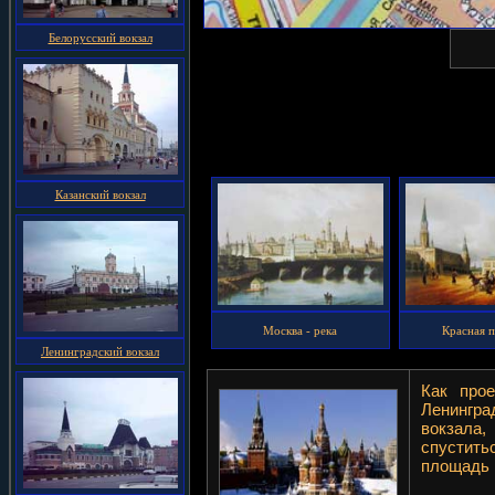
Белорусский вокзал
Казанский вокзал
Москва - река
Красная 
Ленинградский вокзал
Как про
Ленингр
вокзала,
спуститьс
площадь