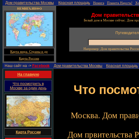
Дом правительства Москвы
Красная площадь
Немига
Планета Нарочь!
Х
НЕМИГА.ИНФО
Дом правительств
Белый дом в Москве сейчас. Дом пр
Путеводител
Например: Дом правительства Росси
Карта мира. Страны и др
Карта России
Наш сайт на ->
Facebook
Дом правительства Москвы
Красная площадь
На главную
Что посмотреть в
Что посмо
Москве за один день
Москва. Дом прави
Карта России
Дом првительства Р