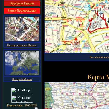
Курорты Турции
Карта Подмосковья
Путеводитель по Минску
Все вокзалы на 
Карта 
Погода в Москве
Немига.Инфо. 2003-2021