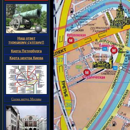
Наш ответ
турецкому султану!!
Карта Петербурга
Карта центра Киева
Схема метро Москвы