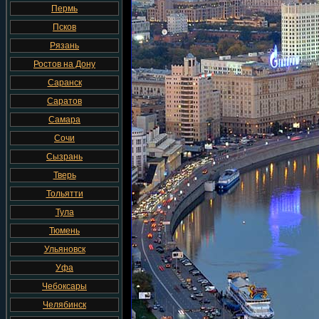
Пермь
Псков
Рязань
Ростов на Дону
Саранск
Саратов
Самара
Сочи
Сызрань
Тверь
Тольятти
Тула
Тюмень
Ульяновск
Уфа
Чебоксары
Челябинск