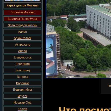
Карта центра Москвы
Вокзалы Москвы
Вокзалы Петербурга
Фото городов России
Адлер
Архангельск
Астрахань
Анапа
Владивосток
Владимир
Волгоград
Вологда
Воронеж
Чт
Екатеринбург
Ирутск
Йошкар-Ола
Что посмо
Калуга