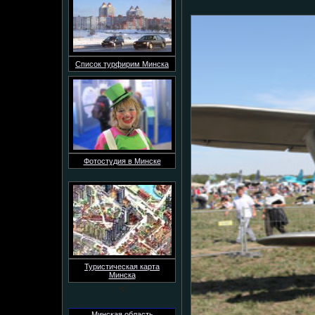
Список турфирим Минска
Фотостудия в Минске
Туристическая карта
Минска
<
Минская область