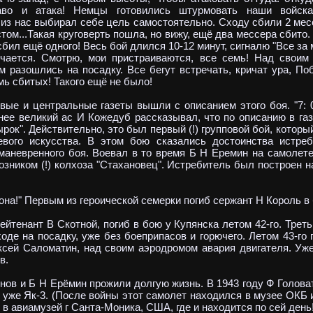
раво и атака! Немцы готовились штурмовать наши войск
 из нас выбирал себе цель самостоятельно. Сходу сбили 2 мес
том...Такая круговерть пошла, но вижу, ещё два мессера сбито. 
 сбил ещё одного! Весь бой длился 10-12 минут, сигналю "Все за
нчается. Смотрю, мои пристраиваются, все семь! Над свои
м разошлись на посадку. Все бегут встречать, кричат ура, 
мь сбитых! Такого ещё не было!
 и центральные газеты вышли с описанием этого боя. "7: 0
днее великий ас И Кожедуб рассказывал, что по описанию в газ
ырок". Действительно, это был первый (!) групповой бой, котор
вого искусства. В этом бою сказались достоинства истреб
маневренного боя. Воевал в то время Б Н Еремин на самолет
озником (!) колхоза "Стахановец". Истребитель был построен н
на!" Первым из героической семерки погиб сержант Н Король в 
йтенант В Скотной, погиб в бою у Купянска летом 42-го. Трет
оде на посадку, уже без боеприпасов и горючего. Летом 43-го 
сей Саломатин, над своим аэродромом авария двигателя. Уже
в.
в и Б Н Ерёмин прожили долгую жизнь. В 1943 году Ф Голова
 уже Як-3. (После войны этот самолет находился в музее ОКБ и
 в авиамузей г Санта-Моника, США, где и находится по сей день!