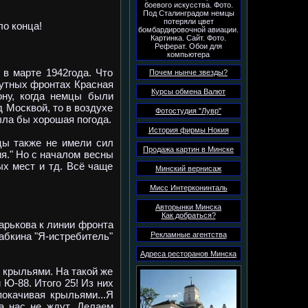
боевого искусства. Фото.
Под Сталинградом немцы
потеряли цвет
о конца!
бомбардировочной авиации.
Картинка. Сайт. Фото.
Реферат. Обои для
компьютера
в марте 1942года. Что
Почем нынче звезды?
путных фронтах Красная
Курсы обмена Валют
ону, когда немцы были
 Москвой, то в воздухе
Фотостудия "Лувр"
ла бы хорошая погода.
История фирмы Нокия
ы также не имели сил
Продажа картин в Минске
ия." Но с началом весны
х мест и тд. Всё чаще
Минский вернисаж
Мисс Интерконинталь
Авторынки Минска
Как добраться?
арькова к линии фронта
абкина "Я-истребитель"
Рекламные агентства
Адреса ресторанов Минска
 крыльями. На такой же
 Ю-88. Итого 25! Из них
окачивая крыльями...Я
а нас не ждут...Делаем