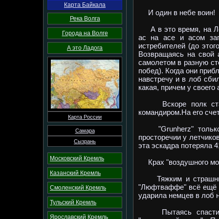
Карта Байкала
И один в небе воин!
Река Волга
А в это время, на Лен
Города на Волге
ас на асе и асом зап
истребителей (до этог
А это Ладога
Возвращаясь на свой а
самолетом в разную сто
побед). Когда они приб
навстречу и в лоб сби
какая, причем у своего
Вскоре полк стал 4
командиром.На его счет
Карта России
"Grunherz" только в
Самара
просторечии у летчиков
Сызрань
эта эскадра потеряла 4
Московский Кремль
Крах "воздушного мос
Казанский Кремль
Тяжким и страшным 1
"Люфтваффе" всё ещё б
Смоленский Кремль
ударила немцев в лоб н
Тульский Кремль
Пытаясь спасти стал
Ярославский Кремль