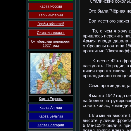
Сталинские соколы.
Карта России
Это была "Чёрная неде
Герб Империи
Бои местного значен
Гербы областей
То, о чем я хочу рас
Символы власти
пришлось пережить наше
Армия иногда давала 
Октябрьский переворот
отброшены почти на 15
1927 года
проклятые "Люфтваффе"
К весне 42-го фронт
наступать. По радио, в
линия фронта ожила, н
проглядывало солнце и
Семь против двадцат
9 марта 1942 года сем
Карта Европы
на боевое патрулирова
советский ас, командир
Карта Англии
Шли мы на высоте 1700
Карта Бельгии
высоте, у линии фронта
6 Ме-109Ф были в при
Карта Болгарии
повел группу влево, н