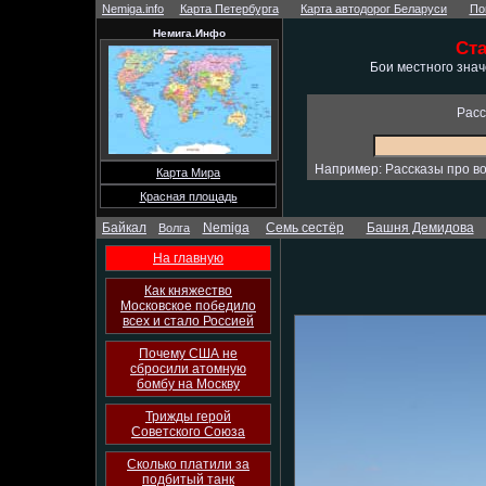
Nemiga.info
Карта Петербурга
Карта автодорог Беларуси
По
Немига.Инфо
Ст
Бои местного зна
Расс
Например: Рассказы про во
Карта Мира
Красная площадь
Байкал
Nemiga
Семь сестёр
Башня Демидова
Волга
На главную
Как княжество
Московское победило
всех и стало Россией
Почему США не
сбросили атомную
бомбу на Москву
Трижды герой
Советского Союза
Сколько платили за
подбитый танк