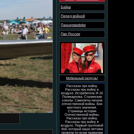
Байка
Перед войной
Панцерваффе
Пво России
Мобильный патруль!
Рассказы про войну.
Рассказы про войну в
воздухе. Истребитель И-16
Поликарпова. Сталинские
соколы. Самолеты начала
отечественной войны. Бои
местного значения.
Страницы истории
Отечественной войны.
Рассказы про войну.
Рассказы про войну в
воздухе. Первый групповой
бой, который наши летчики
провели по всем правилам