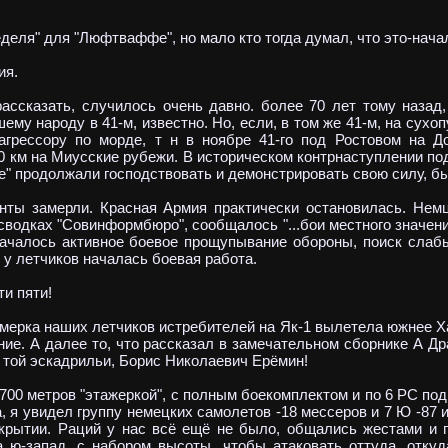
ля" для "Люфтваффе", но мало кто тогда думал, что это-начал
ия.
сказать, случилось очень давно. более 70 лет тому назад, 
му народу в 41-м, известно. Но, если, в том же 41-м, на сухо
агрессору по морде, т н в ноябре 41-го под Ростовом на Д
0 км на Миусские рубежи. В историческом контрнаступлении под
 продолжали господствовать и демонстрировать свою силу, бы
ы замерли. Красная Армия практически остановилась. Немц
 сводках "Совинформбюро", сообщалось "...бои местного значен
ачалось активное боевое прощупывание обороны, поиск слабы
 у летчиков началась боевая работа.
и пяти!
ерка наших летчиков истребителей на Як-1 вылетела южнее Х
ние. А далее то, что рассказал в замечательном сборнике А Др
 той эскадрильи, Борис Николаевич Ерёмин!
 метров "этажеркой", с полным боекомплектом и по 6 РС под
, я увидел группу немецких самолетов -18 мессеров и 7 Ю -87 и
крытии. Раций у нас всё ещё не было, общались жестами и п
а ю-запад, с набором высоты, чтобы атаковать оттуда. откуд