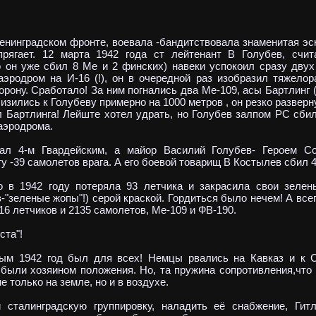
инградском фронте, воевала -бандитствовала знаменитая эск
рягает. 12 марта 1942 года ст лейтенант В Голубев, счи
о он уже сбил 8 Ме и 2 финских) навеки успокоил сразу двух
эродром на И-16 (!), он в очередной раз изобразил тяжелор
рону. Сработало! За ним погнались два Ме-109, асы Бартлинг (
лизились к Голубеву примерно на 1000 метров , он резко развер
л Бартлинга! Лейште хотел удрать, но Голубев залпом РС сбил
 аэродрома.
-м Гвардейским, а майор Василий Голубев- Героем Сов
у -39 самолетов врага. А его боевой товарищ В Костылев сбил 
 1942 году потеряла 93 летчика и закрасила свои зелен
-"зеленые жопы"!) серой краской. Гордиться было нечем! А все
16 летчиков и 2135 самолетов, Ме-109 и ФВ-190.
та"!
942 год был для всех! Немцы рвались на Кавказ и к Ст
ыли хозяином положения. Но, та пружина сопротивления,что 
е только на земле, но и в воздухе.
инградскую группировку, наладить её снабжение, Гитл