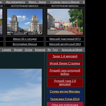
ар
Два президента
Минск - Арена
Стоянки такси в Минске
0
СИ
ФОТОГРАФИИ МИНСКА
ФОТОГРАФИИ МИНСКА
Минск 50-х сегодня
Минский тракторный МТЗ
Фотографии Минска
Минский автобусный МАЗ
Logoisk
Myadel
Orsha
Борисов
Ян
Гугл
Avtovokzal-Minsk
Танки 1-й мировой
Музей Линия Сталина
Лучший танк холодной
войны
Лучший танк 2-й
мировой
Схема метро Москвы
Талисман Сочи-2014
Обои для мобильника