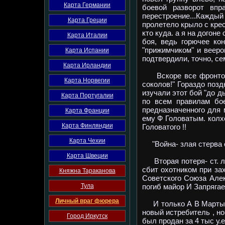
Карта Германии
боевой разворот вп
перестроение...Каждый
Карта Греции
пролетело крыло с крес
кто куда. а я на догоне
Карта Италии
боя, ведь горючее ко
"прижимчиком" и вееро
Карта Испании
подтвердили, точно, се
Карта Ирландии
Вскоре все фронтовые
Карта Норвегии
соколов!" Гораздо поз
изучали этот бой "до д
Карта Португалии
по всем правилам бое
предназначенного для 
Карта Франции
ему Ф Головатым. колх
Карта Финляндии
Головатого !!
Карта Чехии
"Война- злая стерва о
Карта Швеции
Вторая потеря- ст. ле
сбит охотником при зах
Княжна Тараканова
Советского Союза Алек
Тула
погиб майор И Запрягае
Личный враг фюрера
И только А В Мартыно
новый истребитель , но
Город Иркутск
был продан за 4 тыс у.е