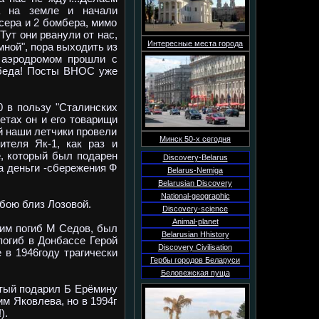
а на земле и начали
сера и 2 бомбера, мимо
Тут они рванули от нас,
Интересные места города
 мной", пора выходить из
м аэродромом прошли с
Победа! Посты ВНОС уже
 в пользу "Сталинских
етах он и его товарищи
ый наши летчики провели
Минск 50-х сегодня
ителя Як-1, как раз и
е, который был подарен
Discovery-Belarus
а деньги -сбережения Ф
Belarus-Nemiga
Belarusian Discovery
National-geographic
бою близ Лозовой.
Discovery-science
Animal-planet
ьим погиб М Седов, был
Belarusian Hhistory
погиб в Донбассе Герой
Discovery Civilisation
 в 1946году трагически
Гербы городов Беларуси
Беловежская пуща
тый подарил Б Ерёмину
м Яковлева, но в 1994г
).