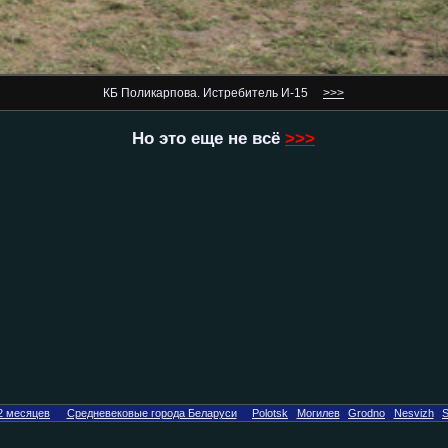
КБ Поликарпова. Истребитель И-15
>>>
Но это еще не всё
>>>
2 месяцев
Средневековые города Беларуси
Polotsk
Могилев
Grodno
Nesvizh
S