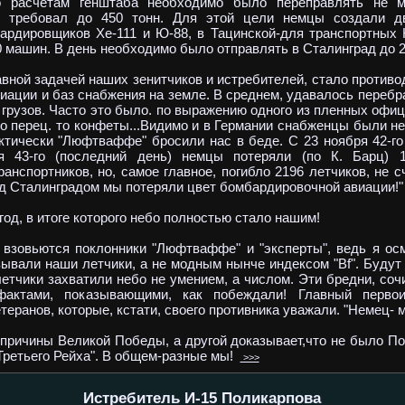
о расчетам генштаба необходимо было переправлять не м
 требовал до 450 тонн. Для этой цели немцы создали д
ардировщиков Хе-111 и Ю-88, в Тацинской-для транспортных 
0 машин. В день необходимо было отправлять в Сталинград до 
ной задачей наших зенитчиков и истребителей, стало противод
виации и баз снабжения на земле. В среднем, удавалось перебр
 грузов. Часто это было. по выражению одного из пленных офице
то перец. то конфеты...Видимо и в Германии снабженцы были не
актически "Люфтваффе" бросили нас в беде. С 23 ноября 42-го
я 43-го (последний день) немцы потеряли (по К. Барц) 1
анспортников, но, самое главное, погибло 2196 летчиков, не с
"под Сталинградом мы потеряли цвет бомбардировочной авиации!"
д, в итоге которого небо полностью стало нашим!
овьются поклонники "Люфтваффе" и "эксперты", ведь я ос
азывали наши летчики, а не модным нынче индексом "Bf". Будут
летчики захватили небо не умением, а числом. Эти бредни, со
фактами, показывающими, как побеждали! Главный первои
еранов, которые, кстати, своего противника уважали. "Немец- 
ричины Великой Победы, а другой доказывает,что не было По
Третьего Рейха". В общем-разные мы!
>>>
Истребитель И-15 Поликарпова