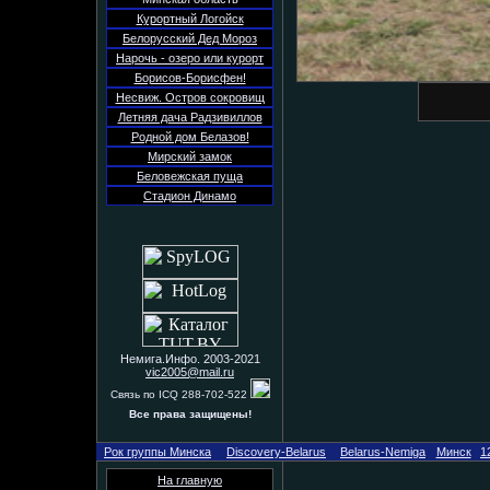
Курортный Логойск
Белорусский Дед Мороз
Нарочь - озеро или курорт
Борисов-Борисфен!
Несвиж. Остров сокровищ
Летняя дача Радзивиллов
Родной дом Белазов!
Мирский замок
Беловежская пуща
Стадион Динамо
Немига.Инфо. 2003-2021
vic2005@mail.ru
Связь по ICQ 288-702-522
Все права защищены!
Рок группы Минска
Discovery-Belarus
Belarus-Nemiga
Минск
1
На главную