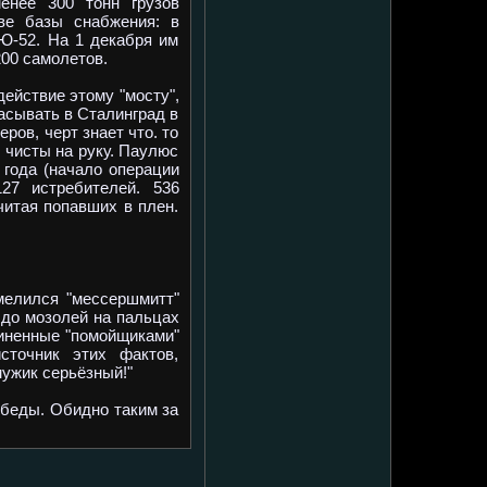
енее 300 тонн грузов
ве базы снабжения: в
Ю-52. На 1 декабря им
200 самолетов.
ействие этому "мосту",
асывать в Сталинград в
ров, черт знает что. то
 чисты на руку. Паулюс
 года (начало операции
27 истребителей. 536
читая попавших в плен.
мелился "мессершмитт"
 до мозолей на пальцах
чиненные "помойщиками"
сточник этих фактов,
мужик серьёзный!"
беды. Обидно таким за