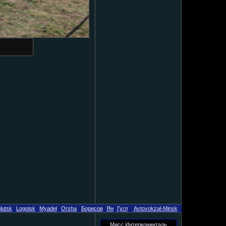
lutsk
Logoisk
Myadel
Orsha
Борисов
Ян
Гугл
Avtovokzal-Minsk
Мисс Интерконинталь