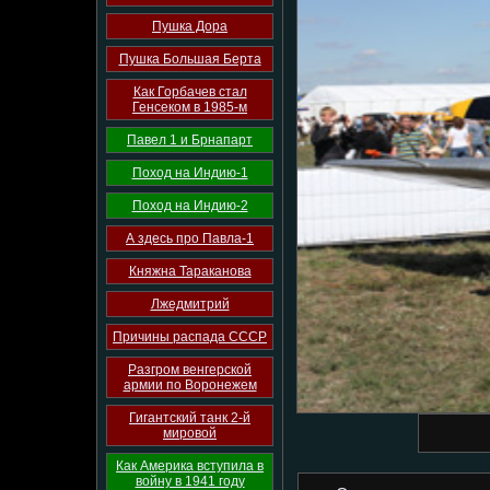
Пушка Дора
Пушка Большая Берта
Как Горбачев стал
Генсеком в 1985-м
Павел 1 и Брнапарт
Поход на Индию-1
Поход на Индию-2
А здесь про Павла-1
Княжна Тараканова
Лжедмитрий
Причины распада СССР
Разгром венгерской
армии по Воронежем
Гигантский танк 2-й
мировой
Как Америка вступила в
войну в 1941 году