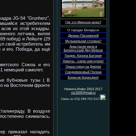
адра JG-54 "Grunherz",
Где это Минское море?
тавшийся истребителем
 асов из этой эскадры.
О городах Беларуси
аненого летчика, виляя
Дворец Паскевичей
69 побед) и Лейште (29
Музыкальная столица?
нул свой истребитель им
Анастасия жила в
 и его. Победа, да ещё
Белорусский Дед Морозе
Гродно. Корона Батория
Нарочь - озеро или курорт
етского Союза и его
Орша-город на Днепре
41 немецкий самолет.
Средневековый Полоцк
Борисов-Борисфен!
ые бубновые тузы ( В
го на Восточном фронте
Немига.Инфо 2003-2017
vic2005@mail.ru
Связь по ICQ 288-702-522
алинграду. В воздухе
постепенно сжималась,
ер приказал наладить