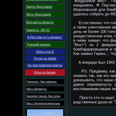
"воздушный мост". П
ежедневно. Ф Паулюс
Карта Ярославля
Морозовской для бомб
удалось собрать до 40
Фото Ярославля
Вся карта области
Естественно, что глав
а также уничтожение а
Каков он -ЯК-42
день не более 100 тонн
рождественские елки, 
В Ростове есть кремль?
в гневе заявил, что ф
"Мост") по 2 феврал
Тульский кремль
бомбардировщиков и тр
Опять про Ё
Как заявил Геринг,... 
Путин на байке
А впереди был 1943 го
На чем повезем ракеты
PS: Предвижу. как вз
Игра на бирже
назвать так, как его н
доказывать, что наши 
Гороскоп. Чем завлечь
давно опровергнуты 
воспоминания наших вет
Мисс Беларусь
Кинофестиваль Листопад
Просто кто-то ищет п
родственные души из "
Мисс Интерконтиненталь