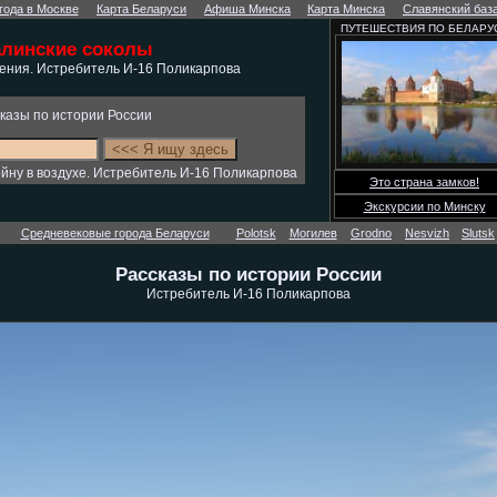
года в Москве
Карта Беларуси
Афиша Минска
Карта Минска
Славянский баз
ПУТЕШЕСТВИЯ ПО БЕЛАРУ
алинские соколы
чения. Истребитель И-16 Поликарпова
казы по истории России
йну в воздухе. Истребитель И-16 Поликарпова
Это страна замков!
Экскурсии по Минску
Средневековые города Беларуси
Polotsk
Могилев
Grodno
Nesvizh
Slutsk
Рассказы по истории России
Истребитель И-16 Поликарпова